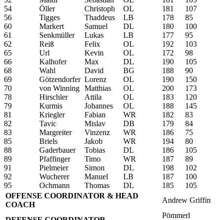
54
Öller
Christoph
OL
181
107
56
Tigges
Thaddeus
LB
178
85
60
Markert
Samuel
DL
180
100
61
Senkmüller
Lukas
LB
177
95
62
Reiß
Felix
OL
192
103
65
Url
Kevin
OL
172
98
66
Kalhofer
Max
DL
190
105
68
Wahl
David
BG
188
90
69
Götzendorfer
Lorenz
OL
190
150
70
von Winning
Matthias
OL
200
173
78
Hirschler
Attila
OL
183
120
79
Kurmis
Johannes
OL
188
145
81
Kriegler
Fabian
WR
182
83
82
Tavic
Mislav
DB
179
84
83
Margreiter
Vinzenz
WR
186
75
85
Briels
Jakob
WR
194
80
88
Gaderbauer
Tobias
DL
186
105
89
Pfaffinger
Timo
WR
187
89
91
Pielmeier
Simon
DL
198
102
92
Wucherer
Manuel
LB
187
100
95
Ochmann
Thomas
DL
185
105
OFFENSE COORDINATOR & HEAD
Andrew Griffin
COACH
Pömmerl
DEFENSE COORDINATOR