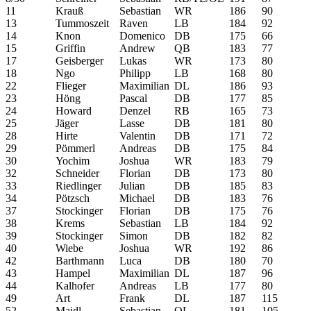
11
Krauß
Sebastian
WR
186
90
13
Tummoszeit
Raven
LB
184
92
14
Knon
Domenico
DB
175
66
15
Griffin
Andrew
QB
183
77
17
Geisberger
Lukas
WR
173
80
18
Ngo
Philipp
LB
168
80
22
Flieger
Maximilian
DL
186
93
23
Höng
Pascal
DB
177
85
24
Howard
Denzel
RB
165
73
25
Jäger
Lasse
DB
181
80
28
Hirte
Valentin
DB
171
72
29
Pömmerl
Andreas
DB
175
84
30
Yochim
Joshua
WR
183
79
32
Schneider
Florian
DB
173
80
33
Riedlinger
Julian
DB
185
83
34
Pötzsch
Michael
DB
183
76
37
Stockinger
Florian
DB
175
76
38
Krems
Sebastian
LB
184
92
39
Stockinger
Simon
DB
182
82
40
Wiebe
Joshua
WR
192
86
42
Barthmann
Luca
DB
180
70
43
Hampel
Maximilian
DL
187
96
44
Kalhofer
Andreas
LB
177
80
49
Art
Frank
DL
187
115
52
Maidl
Sebastian
OL
181
105