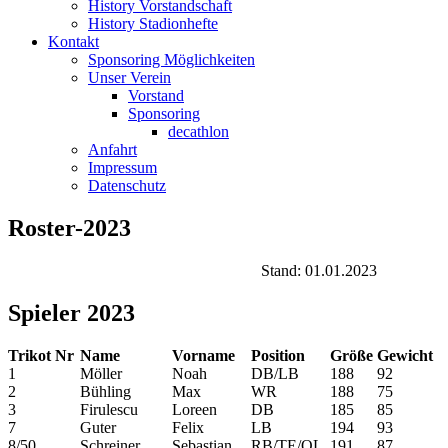
History Vorstandschaft
History Stadionhefte
Kontakt
Sponsoring Möglichkeiten
Unser Verein
Vorstand
Sponsoring
decathlon
Anfahrt
Impressum
Datenschutz
Roster-2023
Stand: 01.01.2023
Spieler 2023
Trikot Nr
Name
Vorname
Position
Größe
Gewicht
1
Möller
Noah
DB/LB
188
92
2
Bühling
Max
WR
188
75
3
Firulescu
Loreen
DB
185
85
7
Guter
Felix
LB
194
93
8/50
Schreiner
Sebastian
RB/TE/OL
191
87