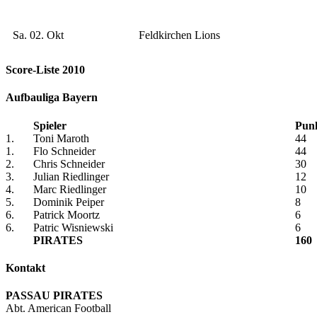
Sa. 02. Okt
Feldkirchen Lions
Score-Liste 2010
Aufbauliga Bayern
Spieler
Pun
1.
Toni Maroth
44
1.
Flo Schneider
44
2.
Chris Schneider
30
3.
Julian Riedlinger
12
4.
Marc Riedlinger
10
5.
Dominik Peiper
8
6.
Patrick Moortz
6
6.
Patric Wisniewski
6
PIRATES
160
Kontakt
PASSAU PIRATES
Abt. American Football