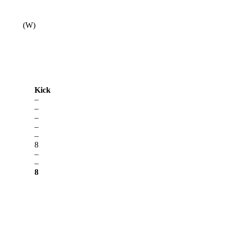
(W)
Kick
–
–
–
–
–
8
–
–
8