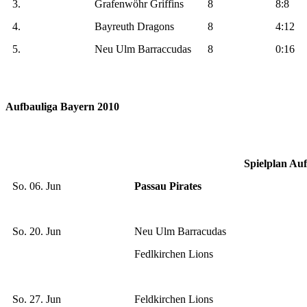
3.
Grafenwöhr Griffins
8
8:8
4.
Bayreuth Dragons
8
4:12
5.
Neu Ulm Barraccudas
8
0:16
Aufbauliga Bayern 2010
Spielplan Au
So. 06. Jun
Passau Pirates
So. 20. Jun
Neu Ulm Barracudas
Fedlkirchen Lions
So. 27. Jun
Feldkirchen Lions