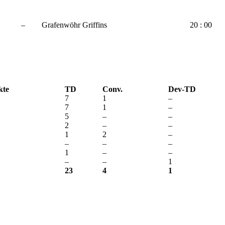
–
Grafenwöhr Griffins
20 : 00
kte
TD
Conv.
Dev-TD
7
1
–
7
1
–
5
–
–
2
–
–
1
2
–
–
–
–
1
–
–
–
–
1
23
4
1