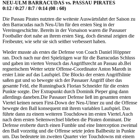
NEU-ULM BARRACUDAS vs. PASSAU PIRATES
0:12 / 0:27 / 8:7 / 0:14 (08 : 60)
Die Passau Pirates nutzten die weiteste Auswärtsfahrt der Saison zu
den Barracudas nach Neu-Ulm für den ersten Sieg in der
Vereinsgeschichte. Bereits in der Vorsaison waren die Passauer
Footballer dort nahe an ihrem ersten Sieg, doch diesmal zeigten die
Freibeuter, wie sehr sie sich seither verbessert haben.
Wieder musste als erstes die Defense von Coach Daniel Höppner
ran. Doch nach nur drei Spielzügen war für die Barracudas Schluss
und gaben im vierten Versuch das Angriffsrecht an Passau ab.Bei
regnerischem Wetter setzte Offense-Coordinator Anton Maroth in
erster Linie auf das Laufspiel. Die Blocks der ersten Angriffslinie
saßen gut und so bewegte sich der Passauer Angriff über das
gesamte Feld, ehe Runningback Florian Schneider für die ersten
Punkte sorgte. Der Extrapunkt durch Dominik Pieper ging dann
allerdings daneben.Die Passauer Defense ließ im gesamten ersten
Viertel keinen neuen First-Down der Neu-Ulmer zu und die Offense
bewegte den Ball konsequent mit ihrem variablen Laufspiel. Das
führte dann zu einem weiteren Touchdown im ersten Viertel.Auch
nach dem ersten Seitenwechsel blieben die Piraten dominant. Die
Defense eroberte durch einen Fumble und eine Interception zweimal
den Ball vorzeitig und die Offense setzte jeden Ballbesitz in Punkte
um. Das bedeutete im zweiten Quarter vier Touchdowns mit einem