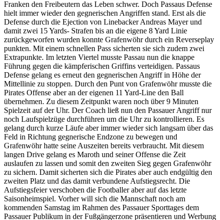
Franken den Freibeutern das Leben schwer. Doch Passaus Defense
hielt immer wieder den gegnerischen Angriffen stand. Erst als die
Defense durch die Ejection von Linebacker Andreas Mayer und
damit zwei 15 Yards- Strafen bis an die eigene 8 Yard Linie
zurückgeworfen wurden konnte Grafenwöhr durch ein Reverseplay
punkten. Mit einem schnellen Pass sicherten sie sich zudem zwei
Extrapunkte. Im letzten Viertel musste Passau nun die knappe
Führung gegen die kämpferischen Griffins verteidigen. Passaus
Defense gelang es erneut den gegnerischen Angriff in Höhe der
Mittellinie zu stoppen. Durch den Punt von Grafenwöhr musste die
Pirates Offense aber an der eigenen 11 Yard-Line den Ball
übernehmen. Zu diesem Zeitpunkt waren noch über 9 Minuten
Spielzeit auf der Uhr. Der Coach ließ nun den Passauer Angriff nur
noch Laufspielzüge durchführen um die Uhr zu kontrollieren. Es
gelang durch kurze Läufe aber immer wieder sich langsam über das
Feld in Richtung gegnerische Endzone zu bewegen und
Grafenwöhr hatte seine Auszeiten bereits verbraucht. Mit diesem
langen Drive gelang es Maroth und seiner Offense die Zeit
auslaufen zu lassen und somit den zweiten Sieg gegen Grafenwöhr
zu sichern. Damit sicherten sich die Pirates aber auch endgültig den
zweiten Platz und das damit verbundene Aufstiegsrecht. Die
Aufstiegsfeier verschoben die Footballer aber auf das letzte
Saisonheimspiel. Vorher will sich die Mannschaft noch am
kommenden Samstag im Rahmen des Passauer Sporttages dem
Passauer Publikum in der Fußgängerzone präsentieren und Werbung