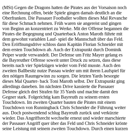
(MSt) Gegen die Dragons hatten die Pirates aus der Vorsaison noch
eine Rechnung offen, beide Spiele gingen damals deutlich an die
Oberfranken. Die Passauer Footballer wollten dieses Mal Revanche
für diese Schmach nehmen. Früh waren sie angereist und gingen
von Beginn an konzentriert zu Werke. Mit der Offense begannen die
Pirates die Begegnung und Quarterback Anton Maroth führte mit
dem gewohnt variablen Lauf- spiel die Mannschaft über das Feld.
Den Eröffnungsdrive schloss dann Kapitän Florian Schneider mit
dem ersten Touchdown ab. Auch der Extrapunkt durch Dominik
Peiper wurde verwandelt. Der Defense um Fritz Mayer gelang es
die Bayreuther Offense soweit unter Druck zu setzen, dass diese
bereits nach vier Spielzügen wieder vom Feld musste. Auch den
zweiten Ballbesitz nutze Passau wieder um mit ihrem Laufspiel für
den nötigen Raumgewinn zu sorgen. Die letzten Yards besorgte
dieses Mal Quarter- back Toni Maroth selbst. Der Extrapunkt ging
allerdings daneben. Im nächsten Drive kassierte die Passauer
Defense gleich drei Strafen für 35 Yards und machte damit den
Gegner stark. Folgerichtig kam Bayreuth zu seinem ersten
Touchdown. Im zweiten Quarter bauten die Pirates mit einem
Touchdown von Runningback Chris Schneider die Führung weiter
aus. Doch postwendend schlug Bayreuth zurück und verkürzte
wieder. Das Angriffsrecht wechselte erneut und wieder marschierte
der Passauer Angriff quer über das Feld und Chris Schneider krönte
seine Leistung mit seinem zweiten Touchdown. Durch einen kurzen