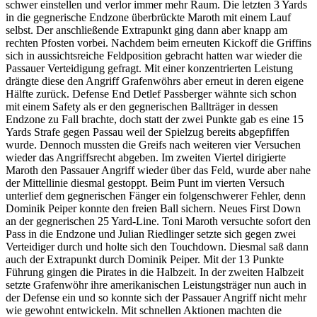
schwer einstellen und verlor immer mehr Raum. Die letzten 3 Yards
in die gegnerische Endzone überbrückte Maroth mit einem Lauf
selbst. Der anschließende Extrapunkt ging dann aber knapp am
rechten Pfosten vorbei. Nachdem beim erneuten Kickoff die Griffins
sich in aussichtsreiche Feldposition gebracht hatten war wieder die
Passauer Verteidigung gefragt. Mit einer konzentrierten Leistung
drängte diese den Angriff Grafenwöhrs aber erneut in deren eigene
Hälfte zurück. Defense End Detlef Passberger wähnte sich schon
mit einem Safety als er den gegnerischen Ballträger in dessen
Endzone zu Fall brachte, doch statt der zwei Punkte gab es eine 15
Yards Strafe gegen Passau weil der Spielzug bereits abgepfiffen
wurde. Dennoch mussten die Greifs nach weiteren vier Versuchen
wieder das Angriffsrecht abgeben. Im zweiten Viertel dirigierte
Maroth den Passauer Angriff wieder über das Feld, wurde aber nahe
der Mittellinie diesmal gestoppt. Beim Punt im vierten Versuch
unterlief dem gegnerischen Fänger ein folgenschwerer Fehler, denn
Dominik Peiper konnte den freien Ball sichern. Neues First Down
an der gegnerischen 25 Yard-Line. Toni Maroth versuchte sofort den
Pass in die Endzone und Julian Riedlinger setzte sich gegen zwei
Verteidiger durch und holte sich den Touchdown. Diesmal saß dann
auch der Extrapunkt durch Dominik Peiper. Mit der 13 Punkte
Führung gingen die Pirates in die Halbzeit. In der zweiten Halbzeit
setzte Grafenwöhr ihre amerikanischen Leistungsträger nun auch in
der Defense ein und so konnte sich der Passauer Angriff nicht mehr
wie gewohnt entwickeln. Mit schnellen Aktionen machten die