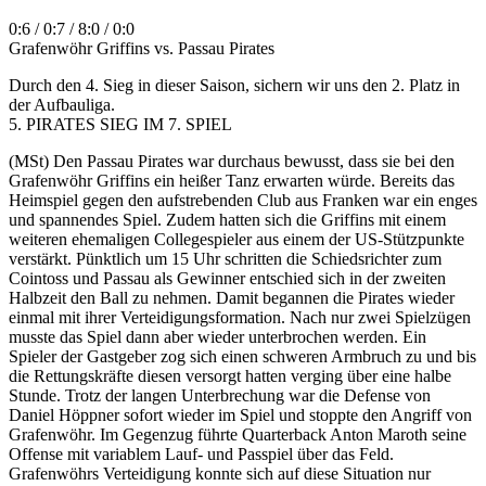
0:6 / 0:7 / 8:0 / 0:0
Grafenwöhr Griffins vs. Passau Pirates
Durch den 4. Sieg in dieser Saison, sichern wir uns den 2. Platz in
der Aufbauliga.
5. PIRATES SIEG IM 7. SPIEL
(MSt) Den Passau Pirates war durchaus bewusst, dass sie bei den
Grafenwöhr Griffins ein heißer Tanz erwarten würde. Bereits das
Heimspiel gegen den aufstrebenden Club aus Franken war ein enges
und spannendes Spiel. Zudem hatten sich die Griffins mit einem
weiteren ehemaligen Collegespieler aus einem der US-Stützpunkte
verstärkt. Pünktlich um 15 Uhr schritten die Schiedsrichter zum
Cointoss und Passau als Gewinner entschied sich in der zweiten
Halbzeit den Ball zu nehmen. Damit begannen die Pirates wieder
einmal mit ihrer Verteidigungsformation. Nach nur zwei Spielzügen
musste das Spiel dann aber wieder unterbrochen werden. Ein
Spieler der Gastgeber zog sich einen schweren Armbruch zu und bis
die Rettungskräfte diesen versorgt hatten verging über eine halbe
Stunde. Trotz der langen Unterbrechung war die Defense von
Daniel Höppner sofort wieder im Spiel und stoppte den Angriff von
Grafenwöhr. Im Gegenzug führte Quarterback Anton Maroth seine
Offense mit variablem Lauf- und Passpiel über das Feld.
Grafenwöhrs Verteidigung konnte sich auf diese Situation nur