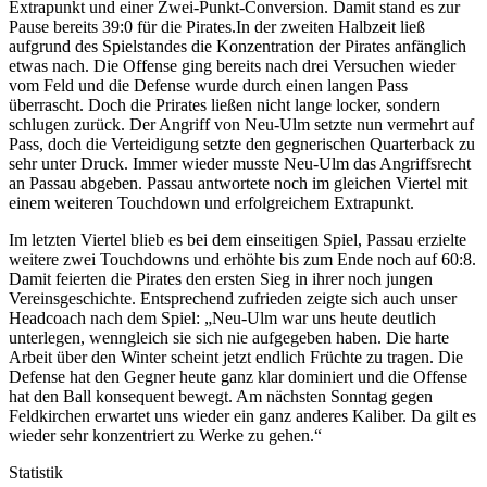
Extrapunkt und einer Zwei-Punkt-Conversion. Damit stand es zur
Pause bereits 39:0 für die Pirates.In der zweiten Halbzeit ließ
aufgrund des Spielstandes die Konzentration der Pirates anfänglich
etwas nach. Die Offense ging bereits nach drei Versuchen wieder
vom Feld und die Defense wurde durch einen langen Pass
überrascht. Doch die Prirates ließen nicht lange locker, sondern
schlugen zurück. Der Angriff von Neu-Ulm setzte nun vermehrt auf
Pass, doch die Verteidigung setzte den gegnerischen Quarterback zu
sehr unter Druck. Immer wieder musste Neu-Ulm das Angriffsrecht
an Passau abgeben. Passau antwortete noch im gleichen Viertel mit
einem weiteren Touchdown und erfolgreichem Extrapunkt.
Im letzten Viertel blieb es bei dem einseitigen Spiel, Passau erzielte
weitere zwei Touchdowns und erhöhte bis zum Ende noch auf 60:8.
Damit feierten die Pirates den ersten Sieg in ihrer noch jungen
Vereinsgeschichte. Entsprechend zufrieden zeigte sich auch unser
Headcoach nach dem Spiel: „Neu-Ulm war uns heute deutlich
unterlegen, wenngleich sie sich nie aufgegeben haben. Die harte
Arbeit über den Winter scheint jetzt endlich Früchte zu tragen. Die
Defense hat den Gegner heute ganz klar dominiert und die Offense
hat den Ball konsequent bewegt. Am nächsten Sonntag gegen
Feldkirchen erwartet uns wieder ein ganz anderes Kaliber. Da gilt es
wieder sehr konzentriert zu Werke zu gehen.“
Statistik