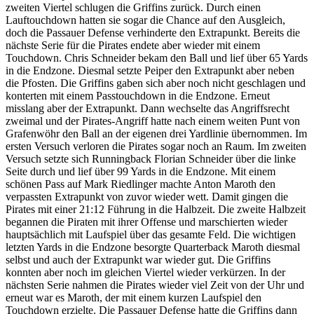
zweiten Viertel schlugen die Griffins zurück. Durch einen
Lauftouchdown hatten sie sogar die Chance auf den Ausgleich,
doch die Passauer Defense verhinderte den Extrapunkt. Bereits die
nächste Serie für die Pirates endete aber wieder mit einem
Touchdown. Chris Schneider bekam den Ball und lief über 65 Yards
in die Endzone. Diesmal setzte Peiper den Extrapunkt aber neben
die Pfosten. Die Griffins gaben sich aber noch nicht geschlagen und
konterten mit einem Passtouchdown in die Endzone. Erneut
misslang aber der Extrapunkt. Dann wechselte das Angriffsrecht
zweimal und der Pirates-Angriff hatte nach einem weiten Punt von
Grafenwöhr den Ball an der eigenen drei Yardlinie übernommen. Im
ersten Versuch verloren die Pirates sogar noch an Raum. Im zweiten
Versuch setzte sich Runningback Florian Schneider über die linke
Seite durch und lief über 99 Yards in die Endzone. Mit einem
schönen Pass auf Mark Riedlinger machte Anton Maroth den
verpassten Extrapunkt von zuvor wieder wett. Damit gingen die
Pirates mit einer 21:12 Führung in die Halbzeit. Die zweite Halbzeit
begannen die Piraten mit ihrer Offense und marschierten wieder
hauptsächlich mit Laufspiel über das gesamte Feld. Die wichtigen
letzten Yards in die Endzone besorgte Quarterback Maroth diesmal
selbst und auch der Extrapunkt war wieder gut. Die Griffins
konnten aber noch im gleichen Viertel wieder verkürzen. In der
nächsten Serie nahmen die Pirates wieder viel Zeit von der Uhr und
erneut war es Maroth, der mit einem kurzen Laufspiel den
Touchdown erzielte. Die Passauer Defense hatte die Griffins dann