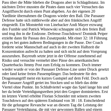
Pass über die Mitte blieben die Dragons aber in Schlagdistanz. Im
nächsten Drive mussten die Pirates dann nach vier Versuchen das
Angriffsrecht durch einen Punt abgeben. An der eigenen 20
Yardlinie übernahmen die Dragons wieder den Ball. Die Passauer
Defense hatte sich mittlerweile aber auf den fränkischen Angriff
eingestellt. Ein Monsterhit von Linebacker Andi Mayer erzwang
den Fumble und Patrick Wisnewski schnappte sich den freien Ball
und trug ihn in die Endzone. Defense-Touchdown! Dominik Peiper
erzielte dann für Passau den Zusatzpunkt. Mit einer 32: 18 Führung
ging es bei guten äußeren Bedingungen in die Pause. Der Coach
forderte seine Mannschaft auf auch in der zweiten Halbzeit die
Konzentration aufrecht zu halten und sich nicht auf dem Vorsprung
auszuruhen. Bayreuth setzte jetzt in der Offense zunehmend auf
Risiko und versuchte vermehrt über Pässe des amerikanischen
Quarterbacks Jimmy Post zum Erfolg zu kommen. Doch immer
wieder wurde er von der Passauer Defense-Line unter Druck gesetzt
oder fand keine freien Passempfänger. Das bedeutete für den
Dragonsangriff meist ein kurzes Gastspiel auf dem Feld. Doch auch
der Passauer Angriff geriet ins Stocken und so blieb das dritte
Viertel ohne Punkte. Im Schlußviertel wogte das Spiel lange hin und
her da beide Verteidigungsreihen jetzt den Gegner dominierten. Erst
im letzten Viertel erhöhte Florian Schneider mit seinem zweiten
Touchdown auf den späteren Endstand von 38 : 18. Entscheidend
für die gelungene Revanche war an diesem Tag die Leistung der
Passauer Verteidigung, die mit vier gewonnen Bällen und einem