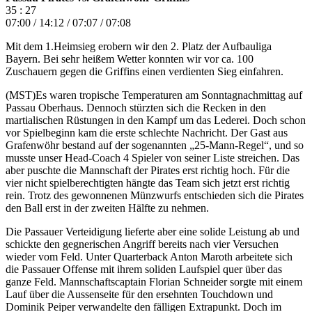
35 : 27
07:00 / 14:12 / 07:07 / 07:08
Mit dem 1.Heimsieg erobern wir den 2. Platz der Aufbauliga
Bayern. Bei sehr heißem Wetter konnten wir vor ca. 100
Zuschauern gegen die Griffins einen verdienten Sieg einfahren.
(MST)Es waren tropische Temperaturen am Sonntagnachmittag auf
Passau Oberhaus. Dennoch stürzten sich die Recken in den
martialischen Rüstungen in den Kampf um das Lederei. Doch schon
vor Spielbeginn kam die erste schlechte Nachricht. Der Gast aus
Grafenwöhr bestand auf der sogenannten „25-Mann-Regel“, und so
musste unser Head-Coach 4 Spieler von seiner Liste streichen. Das
aber puschte die Mannschaft der Pirates erst richtig hoch. Für die
vier nicht spielberechtigten hängte das Team sich jetzt erst richtig
rein. Trotz des gewonnenen Münzwurfs entschieden sich die Pirates
den Ball erst in der zweiten Hälfte zu nehmen.
Die Passauer Verteidigung lieferte aber eine solide Leistung ab und
schickte den gegnerischen Angriff bereits nach vier Versuchen
wieder vom Feld. Unter Quarterback Anton Maroth arbeitete sich
die Passauer Offense mit ihrem soliden Laufspiel quer über das
ganze Feld. Mannschaftscaptain Florian Schneider sorgte mit einem
Lauf über die Aussenseite für den ersehnten Touchdown und
Dominik Peiper verwandelte den fälligen Extrapunkt. Doch im