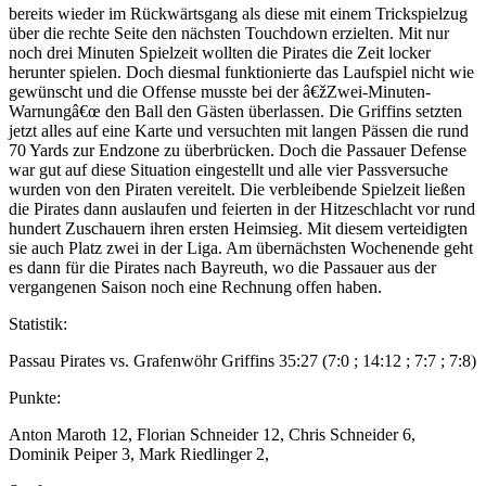
bereits wieder im Rückwärtsgang als diese mit einem Trickspielzug
über die rechte Seite den nächsten Touchdown erzielten. Mit nur
noch drei Minuten Spielzeit wollten die Pirates die Zeit locker
herunter spielen. Doch diesmal funktionierte das Laufspiel nicht wie
gewünscht und die Offense musste bei der â€žZwei-Minuten-
Warnungâ€œ den Ball den Gästen überlassen. Die Griffins setzten
jetzt alles auf eine Karte und versuchten mit langen Pässen die rund
70 Yards zur Endzone zu überbrücken. Doch die Passauer Defense
war gut auf diese Situation eingestellt und alle vier Passversuche
wurden von den Piraten vereitelt. Die verbleibende Spielzeit ließen
die Pirates dann auslaufen und feierten in der Hitzeschlacht vor rund
hundert Zuschauern ihren ersten Heimsieg. Mit diesem verteidigten
sie auch Platz zwei in der Liga. Am übernächsten Wochenende geht
es dann für die Pirates nach Bayreuth, wo die Passauer aus der
vergangenen Saison noch eine Rechnung offen haben.
Statistik:
Passau Pirates vs. Grafenwöhr Griffins 35:27 (7:0 ; 14:12 ; 7:7 ; 7:8)
Punkte:
Anton Maroth 12, Florian Schneider 12, Chris Schneider 6,
Dominik Peiper 3, Mark Riedlinger 2,